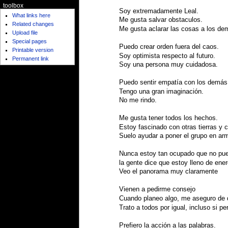
toolbox
Soy extremadamente Leal.
What links here
Me gusta salvar obstaculos.
Related changes
Me gusta aclarar las cosas a los de
Upload file
Special pages
Puedo crear orden fuera del caos.
Printable version
Soy optimista respecto al futuro.
Permanent link
Soy una persona muy cuidadosa.
Puedo sentir empatía con los demás
Tengo una gran imaginación.
No me rindo.
Me gusta tener todos los hechos.
Estoy fascinado con otras tierras y c
Suelo ayudar a poner el grupo en ar
Nunca estoy tan ocupado que no pue
la gente dice que estoy lleno de ener
Veo el panorama muy claramente
Vienen a pedirme consejo
Cuando planeo algo, me aseguro de 
Trato a todos por igual, incluso si 
Prefiero la acción a las palabras.