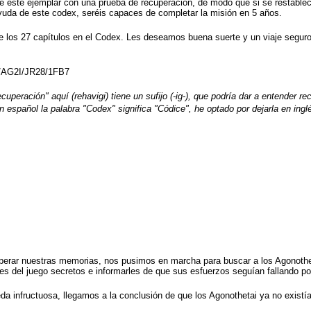
e este ejemplar con una prueba de recuperación, de modo que si se restable
yuda de este codex, seréis capaces de completar la misión en 5 años.
e los 27 capítulos en el Codex. Les deseamos buena suerte y un viaje seguro
7/AG2I/JR28/1FB7
recuperación" aquí (rehavigi) tiene un sufijo (-ig-), que podría dar a entender
n español la palabra "Codex" significa "Códice", he optado por dejarla en ing
rar nuestras memorias, nos pusimos en marcha para buscar a los Agonothe
nes del juego secretos e informarles de que sus esfuerzos seguían fallando po
infructuosa, llegamos a la conclusión de que los Agonothetai ya no existí