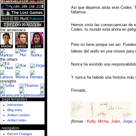
Asi que dejamos atrás este Codex. T
fallamos.
Hemos visto las consecuencias de est
Codex, tu mundo está ahora en pelig
the amnesiacs
Pero no tiene porque ser asi. Puede
lideres del anillo en una mision para
the others
Nunca ha existido una responsabilid
Y nunca ha habido una historia más 
strengths
Firmado,
page templates
Interaction
Blog entry
Artifact content
Artifact index
(firmas -
Kelly
,
Micha
,
Jules
,
Jorge
,
navigation
Recent Changes