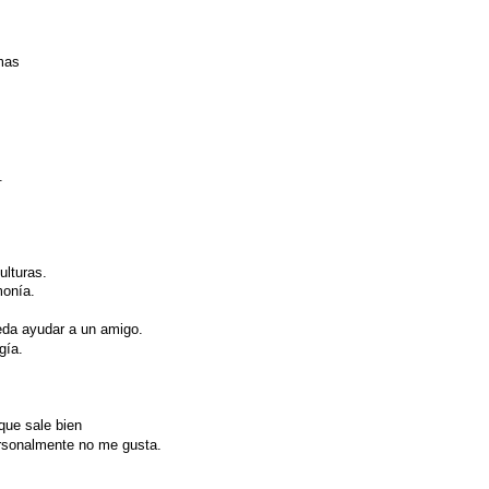
mas
.
ulturas.
monía.
da ayudar a un amigo.
gía.
que sale bien
personalmente no me gusta.