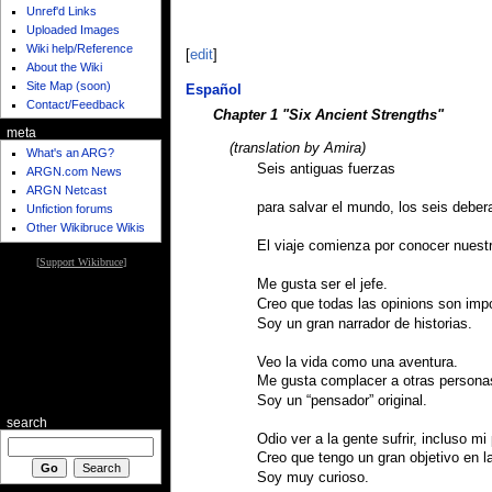
Unref'd Links
Uploaded Images
Wiki help/Reference
[
edit
]
About the Wiki
Site Map (soon)
Español
Contact/Feedback
Chapter 1 "Six Ancient Strengths"
meta
(translation by Amira)
What's an ARG?
Seis antiguas fuerzas
ARGN.com News
ARGN Netcast
para salvar el mundo, los seis debera
Unfiction forums
Other Wikibruce Wikis
El viaje comienza por conocer nuestr
[
Support Wikibruce
]
Me gusta ser el jefe.
Creo que todas las opinions son imp
Soy un gran narrador de historias.
Veo la vida como una aventura.
Me gusta complacer a otras persona
Soy un “pensador” original.
search
Odio ver a la gente sufrir, incluso m
Creo que tengo un gran objetivo en la
Soy muy curioso.