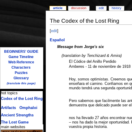
article
discussion
edit
history
The Codex of the Lost Ring
[
edit
]
Español
Message from Jorge's six
BEGINNERS' GUIDE
(translation by Tenchizard & Amira)
Game Timeline
El Códice del Anillo Perdido
Web Reference
Amberes - 11 de noviembre de 1918
Characters
Puzzles
Glossary
Hoy, somos optimistas. Creemos que
(translate this page)
enseñara el camino. Confiamos en qu
mundo tendrá una segunda oportunid
hot topics
Codex of the Lost Ring
Pero sabemos que facilmente las anti
(multiple translations)
demuestra que delicado puede ser el
Artifacts
/
Omphaloi
Ancient Strengths
nos ha llevado 27 años encontrar nue
The Lost Game
– nos ha dado la mejor oportunidad. P
vuestra propia historia.
main websites