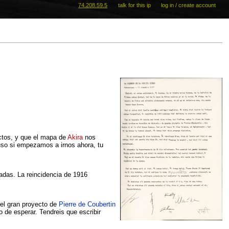
74.208.59.5
talk for this ip
log in / create account
ctos, y que el mapa de
Akira
nos
luso si empezamos a irnos ahora, tu
dadas. La reincidencia de 1916
–el gran proyecto de
Pierre de Coubertin
o de esperar. Tendreis que escribir