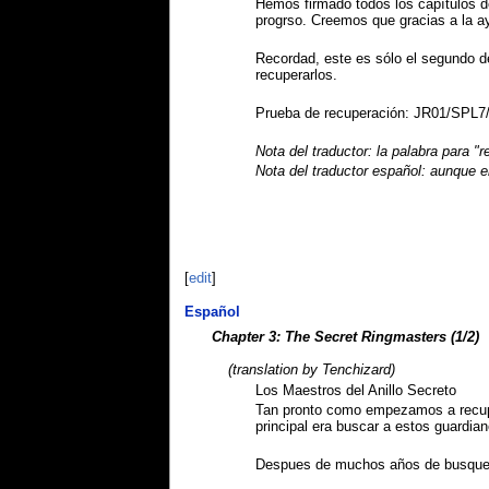
Hemos firmado todos los capítulos d
progrso. Creemos que gracias a la a
Recordad, este es sólo el segundo d
recuperarlos.
Prueba de recuperación: JR01/SPL
Nota del traductor: la palabra para "
Nota del traductor español: aunque e
[
edit
]
Español
Chapter 3: The Secret Ringmasters (1/2)
(translation by Tenchizard)
Los Maestros del Anillo Secreto
Tan pronto como empezamos a recupe
principal era buscar a estos guardia
Despues de muchos años de busqueda 