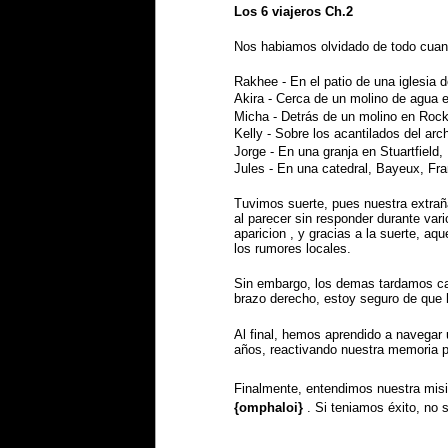
Los 6 viajeros Ch.2
Nos habiamos olvidado de todo cua
Rakhee - En el patio de una iglesia 
Akira - Cerca de un molino de agua 
Micha - Detrás de un molino en Rocky
Kelly - Sobre los acantilados del arc
Jorge - En una granja en Stuartfield,
Jules - En una catedral, Bayeux, Fra
Tuvimos suerte, pues nuestra extra
al parecer sin responder durante vari
aparicion , y gracias a la suerte, a
los rumores locales.
Sin embargo, los demas tardamos cas
brazo derecho, estoy seguro de que
Al final, hemos aprendido a navegar 
años, reactivando nuestra memoria pe
Finalmente, entendimos nuestra misión
{omphaloi}
. Si teniamos éxito, no