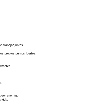
n trabajar juntos.
os propios puntos fuertes.
ortantes.
s.
i peor enemigo.
 vida.