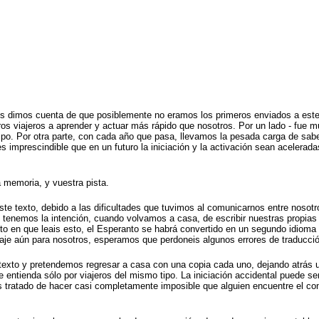
s dimos cuenta de que posiblemente no eramos los primeros enviados a est
os viajeros a aprender y actuar más rápido que nosotros. Por un lado - fue mu
mpo. Por otra parte, con cada año que pasa, llevamos la pesada carga de sabe
 imprescindible que en un futuro la iniciación y la activación sean acelerad
 memoria, y vuestra pista.
te texto, debido a las dificultades que tuvimos al comunicarnos entre nosotr
y tenemos la intención, cuando volvamos a casa, de escribir nuestras propias
 en que leais esto, el Esperanto se habrá convertido en un segundo idioma p
aje aún para nosotros, esperamos que perdoneis algunos errores de traducc
texto y pretendemos regresar a casa con una copia cada uno, dejando atrás 
e entienda sólo por viajeros del mismo tipo. La iniciación accidental puede 
s tratado de hacer casi completamente imposible que alguien encuentre el 