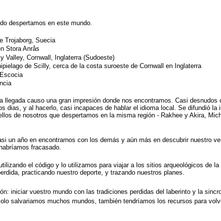
ndo despertamos en este mundo.
de Trojaborg, Suecia
en Stora Anrås
 Valley, Cornwall, Inglaterra (Sudoeste)
hipielago de Scilly, cerca de la costa suroeste de Cornwall en Inglaterra
 Escocia
ncia
ña llegada causo una gran impresión donde nos encontramos. Casi desnudos
os dias, y al hacerlo, casi incapaces de hablar el idioma local. Se difundió la
quellos de nosotros que despertamos en la misma región - Rakhee y Akira, Mich
i un año en encontrarnos con los demás y aún más en descubrir nuestro verd
 habríamos fracasado.
utilizando el código y lo utilizamos para viajar a los sitios arqueológicos d
rdida, practicando nuestro deporte, y trazando nuestros planes.
: iniciar vuestro mundo con las tradiciones perdidas del laberinto y la sincr
 solo salvariamos muchos mundos, también tendríamos los recursos para volv