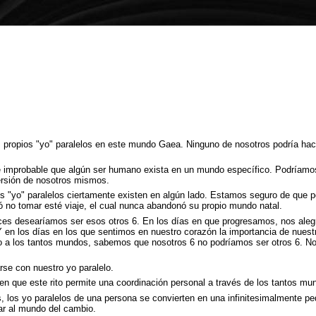
propios "yo" paralelos en este mundo Gaea. Ninguno de nosotros podría hace
 improbable que algún ser humano exista en un mundo específico. Podríamos 
ersión de nosotros mismos.
 "yo" paralelos ciertamente existen en algún lado. Estamos seguro de que p
ó no tomar esté viaje, el cual nunca abandonó su propio mundo natal.
eces desearíamos ser esos otros 6. En los días en que progresamos, nos al
Y en los días en los que sentimos en nuestro corazón la importancia de nuest
io a los tantos mundos, sabemos que nosotros 6 no podríamos ser otros 6. Nos
rse con nuestro yo paralelo.
cen que este rito permite una coordinación personal a través de los tantos mu
, los yo paralelos de una persona se convierten en una infinitesimalmente pe
ar al mundo del cambio.