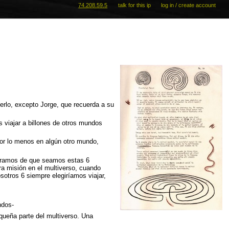
74.208.59.5
talk for this ip
log in / create account
rlo, excepto Jorge, que recuerda a su
viajar a billones de otros mundos
or lo menos en algún otro mundo,
egramos de que seamos estas 6
ra misión en el multiverso, cuando
otros 6 siempre elegiríamos viajar,
ndos-
queña parte del multiverso. Una