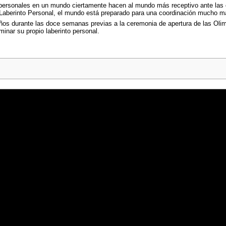
 personales en un mundo ciertamente hacen al mundo más receptivo ante las 
del Laberinto Personal, el mundo está preparado para una coordinación mucho
ños durante las doce semanas previas a la ceremonia de apertura de las Olimp
minar su propio laberinto personal.