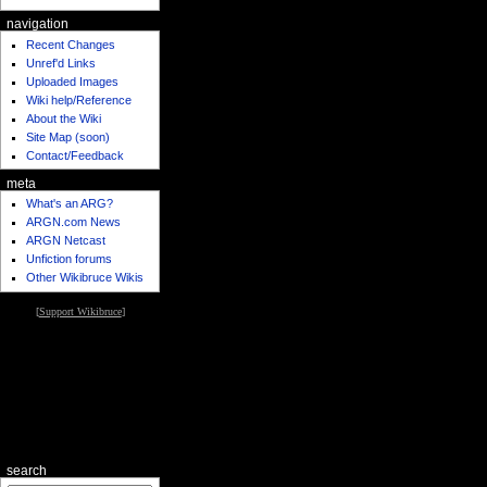
navigation
Recent Changes
Unref'd Links
Uploaded Images
Wiki help/Reference
About the Wiki
Site Map (soon)
Contact/Feedback
meta
What's an ARG?
ARGN.com News
ARGN Netcast
Unfiction forums
Other Wikibruce Wikis
[
Support Wikibruce
]
search