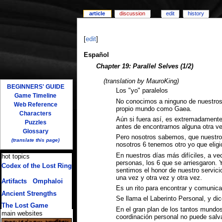
article
discussion
edit
history
[
edit
]
Español
Chapter 19: Parallel Selves (1/2)
(translation by MauroKing)
BEGINNERS' GUIDE
Los "yo" paralelos
Game Timeline
No conocimos a ninguno de nuestros 
Web Reference
propio mundo como Gaea.
Characters
Aún si fuera así, es extremadamente
Puzzles
antes de encontrarnos alguna otra v
Glossary
Pero nosotros sabemos, que nuestros
(translate this page)
nosotros 6 tenemos otro yo que eligi
En nuestros días más difíciles, a v
hot topics
personas, los 6 que se arriesgaron. 
Codex of the Lost Ring
sentimos el honor de nuestro servic
(multiple translations)
una vez y otra vez y otra vez.
Artifacts
/
Omphaloi
Es un rito para encontrar y comunica
Ancient Strengths
Se llama el Laberinto Personal, y di
The Lost Game
En el gran plan de los tantos mundos
main websites
coordinación personal no puede salv