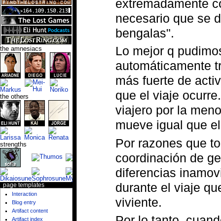
extremadamente co
necesario que se d
bengalas".
Lo mejor q pudimos
the amnesiacs
automáticamente tr
más fuerte de acti
que el viaje ocurre
the others
viajero por la men
mueve igual que el
Por razones que t
strengths
coordinación de geo
diferencias inamo
durante el viaje qu
page templates
Interaction
viviente.
Blog entry
Artifact content
Por lo tanto, cuando
Artifact index