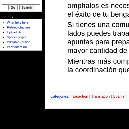
omphalos es necesa
el éxito de tu beng
toolbox
Si tienes una com
What links here
Related changes
lados puedes traba
Upload file
Special pages
apuntas para prepa
Printable version
Permanent link
mayor cantidad de
Mientras más compl
la coordinación qu
Categories
:
Interaction
|
Translation
|
Spanish