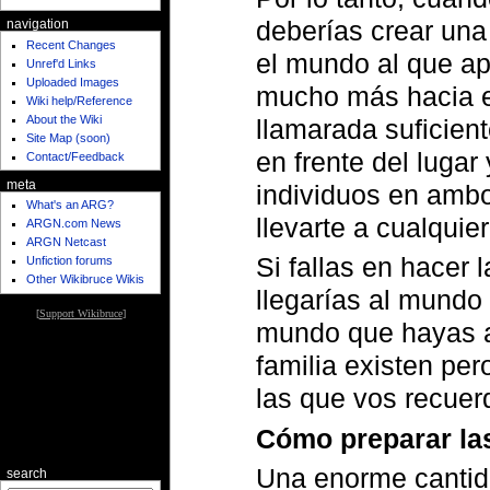
deberías crear una
navigation
Recent Changes
el mundo al que ap
Unref'd Links
Uploaded Images
mucho más hacia e
Wiki help/Reference
About the Wiki
llamarada suficien
Site Map (soon)
en frente del lugar
Contact/Feedback
meta
individuos en ambo
What's an ARG?
llevarte a cualquier
ARGN.com News
ARGN Netcast
Si fallas en hacer 
Unfiction forums
Other Wikibruce Wikis
llegarías al mundo 
[
Support Wikibruce
]
mundo que hayas a
familia existen pe
las que vos recuer
Cómo preparar la
Una enorme cantid
search