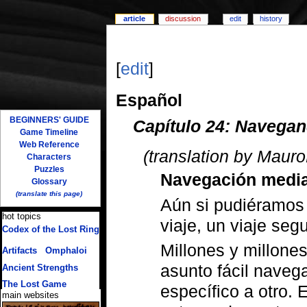
article
discussion
edit
history
[
edit
]
Español
BEGINNERS' GUIDE
Capítulo 24: Navegan
Game Timeline
Web Reference
(translation by Mauro
Characters
Puzzles
Navegación media
Glossary
(translate this page)
Aún si pudiéramos
hot topics
viaje, un viaje seg
Codex of the Lost Ring
(multiple translations)
Millones y millone
Artifacts
/
Omphaloi
asunto fácil nave
Ancient Strengths
The Lost Game
específico a otro.
main websites