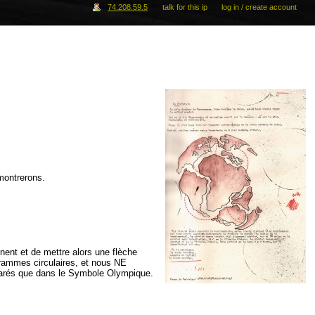
74.208.59.5
talk for this ip
log in / create account
montrerons.
nent et de mettre alors une flèche
grammes circulaires, et nous NE
parés que dans le Symbole Olympique.