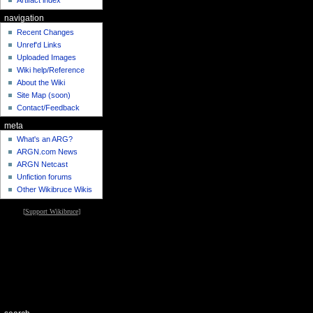
Artifact index
navigation
Recent Changes
Unref'd Links
Uploaded Images
Wiki help/Reference
About the Wiki
Site Map (soon)
Contact/Feedback
meta
What's an ARG?
ARGN.com News
ARGN Netcast
Unfiction forums
Other Wikibruce Wikis
[
Support Wikibruce
]