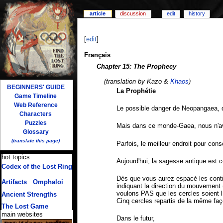
article
discussion
edit
history
[
edit
]
Français
Chapter 15: The Prophecy
(translation by Kazo &
Khaos
)
BEGINNERS' GUIDE
La Prophétie
Game Timeline
Web Reference
Le possible danger de Neopangaea, 
Characters
Puzzles
Mais dans ce monde-Gaea, nous n'avon
Glossary
(translate this page)
Parfois, le meilleur endroit pour cons
hot topics
Aujourd'hui, la sagesse antique est
Codex of the Lost Ring
(multiple translations)
Dès que vous aurez espacé les contin
Artifacts
/
Omphaloi
indiquant la direction du mouvement 
voulons PAS que les cercles soient 
Ancient Strengths
Cinq cercles repartis de la même faç
The Lost Game
main websites
Dans le futur,