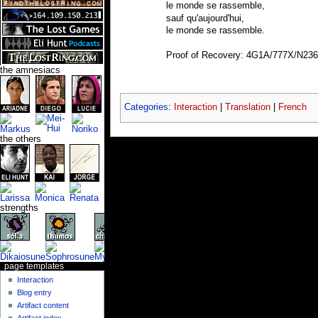
le monde se rassemble,
sauf qu'aujourd'hui,
le monde se rassemble.
Proof of Recovery: 4G1A/777X/N23
the amnesiacs
Categories
:
Interaction
|
Translation
|
French
the others
strengths
page templates
Interaction
Blog entry
Artifact content