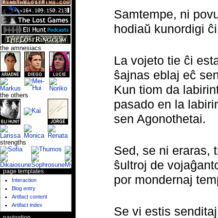
Samtempe, ni povus 
hodiaŭ kunordigi ĉi
the amnesiacs
La vojeto tie ĉi est
ŝajnas eblaj eĉ sen 
Kun tiom da labirint
the others
pasado en la labiri
sen Agonothetai.
strengths
Sed, se ni eraras,
ŝultroj de vojaĝant
page templates
por mondernaj tem
Interaction
Blog entry
Artifact content
Artifact index
Se vi estis sendita
navigation