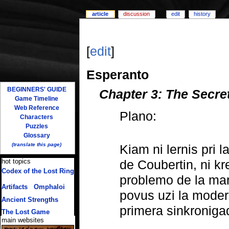
article
discussion
edit
history
[
edit
]
Esperanto
BEGINNERS' GUIDE
Chapter 3: The Secre
Game Timeline
Web Reference
Plano:
Characters
Puzzles
Glossary
(translate this page)
Kiam ni lernis pri 
de Coubertin, ni kre
hot topics
Codex of the Lost Ring
problemo de la man
(multiple translations)
Artifacts
/
Omphaloi
povus uzi la modern
Ancient Strengths
primera sinkronigad
The Lost Game
main websites