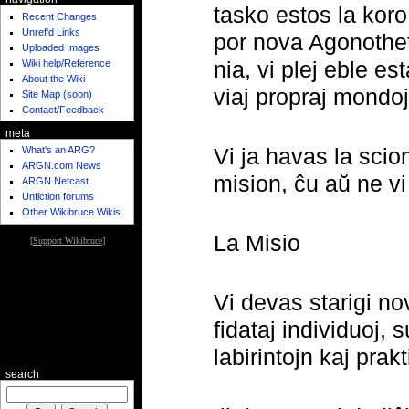
tasko estos la koro
Recent Changes
Unref'd Links
por nova Agonotheta
Uploaded Images
nia, vi plej eble es
Wiki help/Reference
About the Wiki
viaj propraj mondoj
Site Map (soon)
Contact/Feedback
meta
Vi ja havas la scion
What's an ARG?
ARGN.com News
mision, ĉu aŭ ne vi
ARGN Netcast
Unfiction forums
Other Wikibruce Wikis
La Misio
[
Support Wikibruce
]
Vi devas starigi n
fidataj individuoj, 
labirintojn kaj prak
search