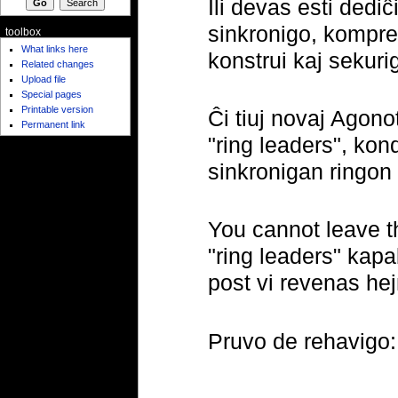
Ili devas esti dediĉ
sinkronigo, kompren
toolbox
What links here
konstrui kaj sekurig
Related changes
Upload file
Special pages
Printable version
Ĉi tiuj novaj Agonot
Permanent link
"ring leaders", ko
sinkronigan ringon
You cannot leave th
"ring leaders" kapa
post vi revenas he
Pruvo de rehavig