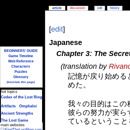
article
discussion
edit
history
[
edit
]
Japanese
BEGINNERS' GUIDE
Chapter 3: The Secre
Game Timeline
Web Reference
(translation by
Rivan
Characters
Puzzles
記憶が戻り始めるとと
Glossary
(translate this page)
めた。
hot topics
Codex of the Lost Ring
(multiple translations)
我々の目的はこの
Artifacts
/
Omphaloi
彼らの努力が実ら
Ancient Strengths
ているということ
The Lost Game
main websites