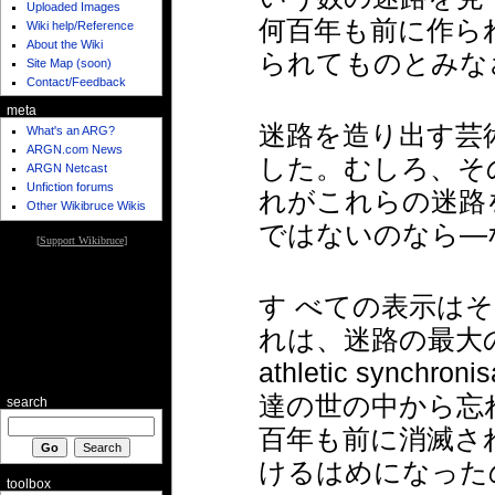
Uploaded Images
何百年も前に作ら
Wiki help/Reference
About the Wiki
られてものとみな
Site Map (soon)
Contact/Feedback
meta
迷路を造り出す芸
What's an ARG?
ARGN.com News
した。むしろ、そ
ARGN Netcast
Unfiction forums
れがこれらの迷路を造
Other Wikibruce Wikis
ではないのなら—
[
Support Wikibruce
]
す べての表示は
れは、迷路の最大
athletic syn
達の世の中から忘
search
百年も前に消滅さ
けるはめになった
toolbox