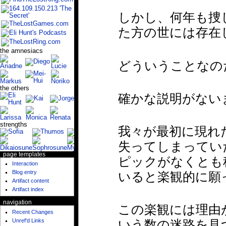
しかし、何年も捜し続
た方の世には存在
the amnesiacs
どういうことなの
the others
確かな説明がない
strengths
我々が最初に現れ
失ってしまってい
page templates
ピックがなくとも
Interaction
Blog entry
いると楽観的に願
Artifact content
Artifact index
navigation
この楽観には理由
Recent Changes
Unref'd Links
いう数の迷路を見