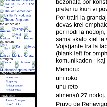
bezonata por kons
preter iu kiun vi p
Por trairi la granda
devas krei omphalo
the amnesiacs
por nodi la nodojn,
sama skalo kiel la 
the others
Vojaĝante tra la labi
(blank left for omp
komunikadon - kaj 
strengths
Memoru:
page templates
uni roko
Interaction
Blog entry
unu reto
Artifact content
Artifact index
almenaŭ 27 nodoj.
navigation
Recent Changes
Pruvo de Rehavig
Unref'd Links