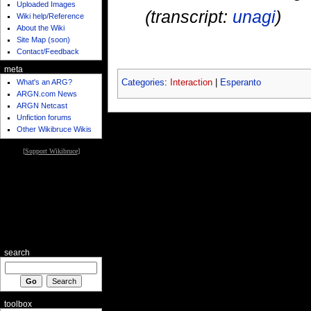
Uploaded Images
(transcript:
unagi
)
Wiki help/Reference
About the Wiki
Site Map (soon)
Contact/Feedback
meta
What's an ARG?
Categories
:
Interaction
|
Esperanto
ARGN.com News
ARGN Netcast
Unfiction forums
Other Wikibruce Wikis
[
Support Wikibruce
]
search
toolbox