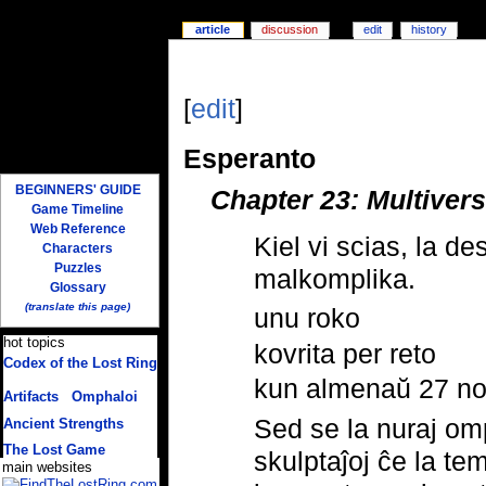
article
discussion
edit
history
[
edit
]
Esperanto
BEGINNERS' GUIDE
Chapter 23: Multiversa
Game Timeline
Web Reference
Kiel vi scias, la 
Characters
Puzzles
malkomplika.
Glossary
(translate this page)
unu roko
hot topics
kovrita per reto
Codex of the Lost Ring
(multiple translations)
kun almenaŭ 27 no
Artifacts
/
Omphaloi
Sed se la nuraj omp
Ancient Strengths
The Lost Game
skulptaĵoj ĉe la te
main websites