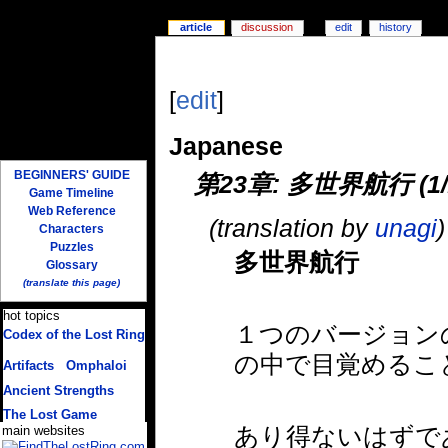
article
discussion
edit
history
[
edit
]
Japanese
BEGINNERS' GUIDE
第23章: 多世界航行 (1/
Game Timeline
Web Reference
(translation by
unagi
)
Characters
Puzzles
多世界航行
Glossary
(translate this page)
hot topics
１つのバージョン
Codex of the Lost Ring
(multiple translations)
の中で目覚めるこ
Artifacts
/
Omphaloi
Ancient Strengths
The Lost Game
あり得ないはずで
main websites