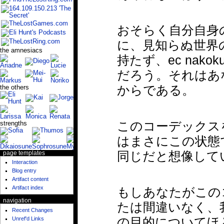
おそらく自分自身
に、見知らぬ世界
the amnesiacs
持たず、ec nak
だろう。それはあ
からである。
the others
このコーデックス
strengths
はまさにこの状態
同じだと想像して
page templates
Interaction
Blog entry
Artifact content
Artifact index
もしあなたがこの
navigation
たは間違いなく、
Recent Changes
の目的についてほ
Unref'd Links