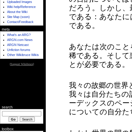
Uploaded Images
だろう。しかし、
Wiki help/Reference
About the Wiki
である：あなたに
Site Map (soon)
Contact/Feedback
である。
meta
What's an ARG?
ARGN.com News
あなたは次のこと
ARGN Netcast
Unfiction forums
稀である。そして
Other Wikibruce Wikis
とが必要である。
[
Support Wikibruce
]
我々の故郷の世界
我々は自分たちの
ーデックスのペー
search
についての自分た
toolbox