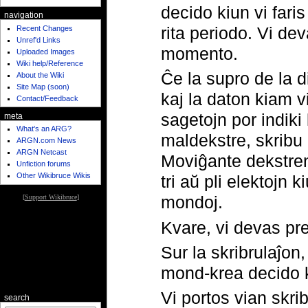
decido kiun vi fari
navigation
rita periodo. Vi d
Recent Changes
Unref'd Links
momento.
Uploaded Images
Wiki help/Reference
Ĉe la supro de la d
About the Wiki
Site Map (soon)
kaj la daton kiam v
Contact/Feedback
sagetojn por indiki 
meta
What's an ARG?
maldekstre, skribu 
ARGN.com News
ARGN Netcast
Moviĝante dekstren,
Unfiction forums
Other Wikibruce Wikis
tri aŭ pli elektojn k
mondoj.
[
Support Wikibruce
]
Kvare, vi devas pre
Sur la skribrulaĵo
mond-krea decido ki
Vi portos vian skri
search