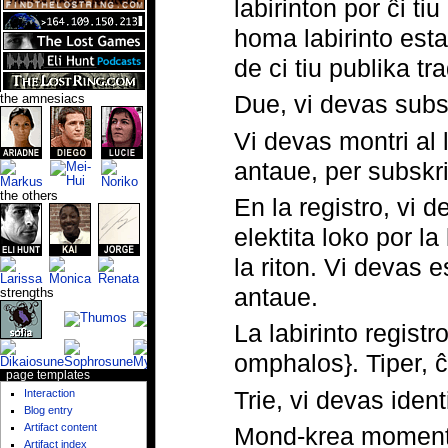
labirinton por ĉi ti
homa labirinto esta
de ci tiu publika tra
Due, vi devas subskr
the amnesiacs
Vi devas montri al l
antaue, per subskrib
the others
En la registro, vi 
elektita loko por la
la riton. Vi devas 
antaue.
strengths
La labirinto registr
omphalos}. Tiper, ĉ
page templates
Trie, vi devas ide
Interaction
Blog entry
Artifact content
Mond-krea momento
Artifact index