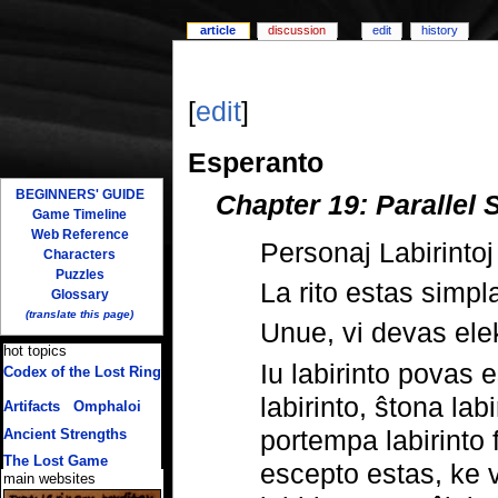
article
discussion
edit
history
[
edit
]
Esperanto
BEGINNERS' GUIDE
Chapter 19: Parallel S
Game Timeline
Web Reference
Personaj Labirintoj
Characters
Puzzles
La rito estas simpla
Glossary
(translate this page)
Unue, vi devas elekt
hot topics
Iu labirinto povas es
Codex of the Lost Ring
(multiple translations)
labirinto, ŝtona labi
Artifacts
/
Omphaloi
portempa labirinto 
Ancient Strengths
The Lost Game
escepto estas, ke 
main websites