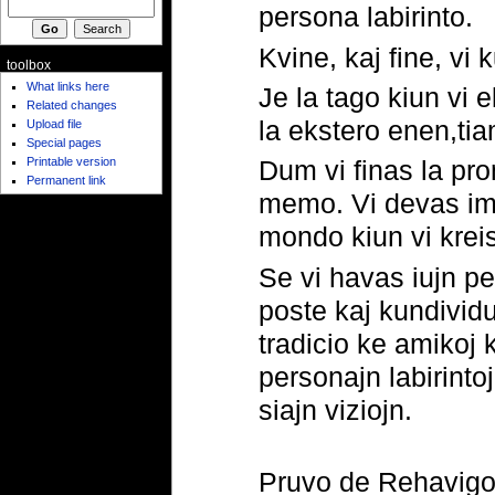
persona labirinto.
Kvine, kaj fine, vi 
toolbox
What links here
Je la tago kiun vi e
Related changes
la ekstero enen,tia
Upload file
Special pages
Printable version
Dum vi finas la pr
Permanent link
memo. Vi devas imag
mondo kiun vi kreis
Se vi havas iujn pe
poste kaj kundividu
tradicio ke amikoj k
personajn labirintoj
siajn viziojn.
Pruvo de Rehavig