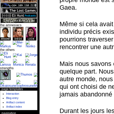
Gaea.
Même si cela avait 
the amnesiacs
individu précis ex
pourrions traverse
rencontrer une aut
the others
Mais nous savons q
strengths
quelque part. Nou
autre monde, nous
qui ont choisi de n
page templates
jamais abandonné l
Interaction
Blog entry
Artifact content
Artifact index
Durant les jours le
navigation