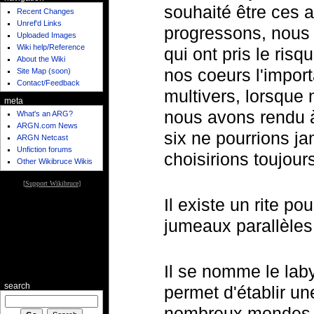
souhaité être ces a
Recent Changes
Unref'd Links
progressons, nous 
Uploaded Images
Wiki help/Reference
qui ont pris le ris
About the Wiki
nos coeurs l'import
Site Map (soon)
Contact/Feedback
multivers, lorsque
meta
nous avons rendu 
What's an ARG?
ARGN.com News
six ne pourrions ja
ARGN Netcast
Unfiction forums
choisirions toujour
Other Wikibruce Wikis
[
Support Wikibruce
]
Il existe un rite p
jumeaux parallèles
Il se nomme le laby
search
permet d'établir un
nombreux mondes