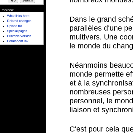
toolbox
What links here
Dans le grand sch
Related changes
parallèles d'une pe
Upload file
Special pages
multivers. Une coo
Printable version
Permanent link
le monde du chan
Néanmoins beaucou
monde permette eff
et à la synchronis
nombreuses personn
personnel, le mond
liaison et synchron
C'est pour cela qu