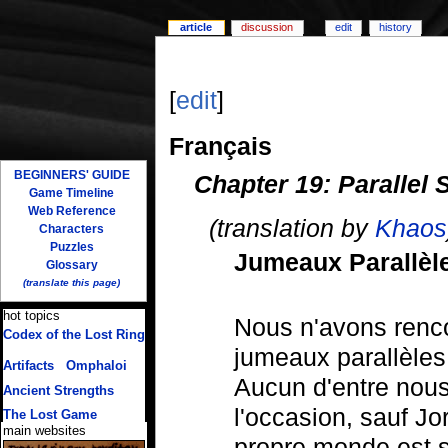
article
discussion
edit
history
[
edit
]
Français
BEGINNERS' GUIDE
Chapter 19: Parallel S
Game Timeline
Web Reference
(translation by
Khaos
Characters
Puzzles
Jumeaux Parallèl
Glossary
(translate this page)
hot topics
Nous n'avons renc
Codex of the Lost Ring
(multiple translations)
jumeaux parallèle
Artifacts
/
Omphaloi
Aucun d'entre nous 
Ancient Strengths
l'occasion, sauf Jo
The Lost Game
main websites
propre monde est 