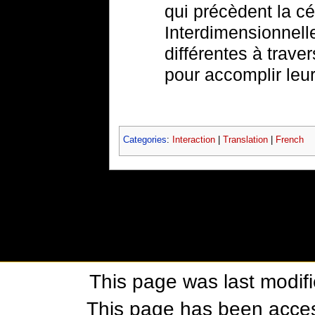
qui précèdent la c
Interdimensionnell
différentes à trav
pour accomplir leur
Categories
:
Interaction
|
Translation
|
French
This page was last modif
This page has been acces